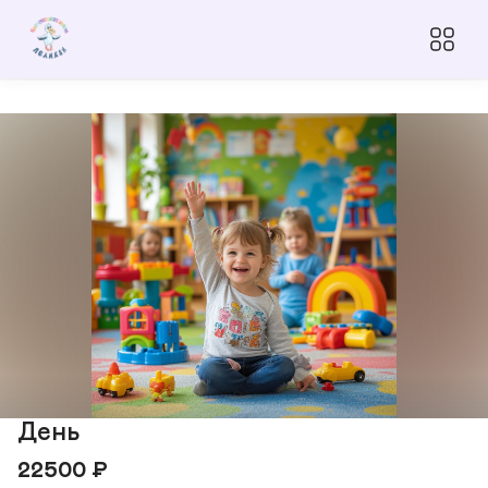
День
22500
₽