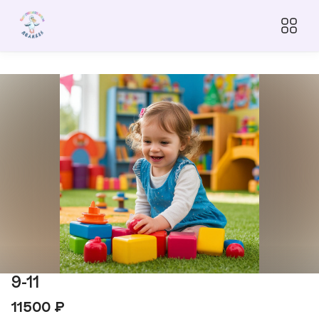
9-11
11500
₽